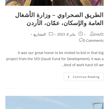
الطريق الصحراوي – وزارة الأشغال
العامة والإسكان، عمّان، الأردن
Post
Post
Post
nouf2
يناير 8, 2023
المشاريع
category:
published:
author:
Post
0 Comments
comments:
It was our great honor to be invited to bid in that big
project from the SFD (Saudi Fund for Development), it was a
kind of work hard till we…
الطريق
Continue Reading
الصحراوي
–
وزارة
الأشغال
العامة
والإسكان،
عمّان،
الأردن