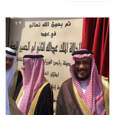
المهندس
ابراهيم
الضبيب
المدير
العام
لشركة
المتطورللاستشارات
الهندسية