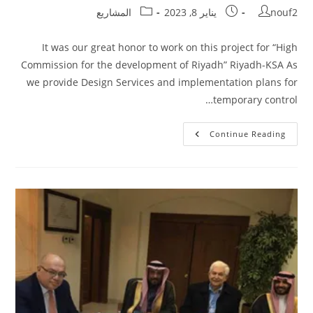
Post
Post
Post
nouf2
يناير 8, 2023
المشاريع
category:
published:
author:
It was our great honor to work on this project for “High
Commission for the development of Riyadh” Riyadh-KSA As
we provide Design Services and implementation plans for
temporary control…
مترو
Continue Reading
الرياض
–
الهيئة
العليا
لتطوير
مدينة
الرياض